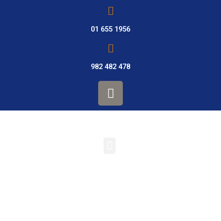
Ir
al
contenido
01 655 1956
982 482 478
F
a
c
e
b
Menu
o
o
k